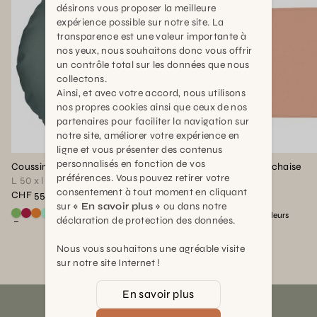
désirons vous proposer la meilleure
expérience possible sur notre site. La
transparence est une valeur importante à
nos yeux, nous souhaitons donc vous offrir
un contrôle total sur les données que nous
collectons.
Ainsi, et avec votre accord, nous utilisons
nos propres cookies ainsi que ceux de nos
partenaires pour faciliter la navigation sur
notre site, améliorer votre expérience en
ligne et vous présenter des contenus
personnalisés en fonction de vos
Coussin Color Mix Rond
Coussin Outdoor chaise
préférences. Vous pouvez retirer votre
L 50 x l 50 x Diam : 50
L 41 x l 38cm
consentement à tout moment en cliquant
CHF 55,00
CHF 55,00
sur
« En savoir plus »
ou dans notre
Voir ce produit en couleur : Vert safari
Voir ce produit en couleur : Lie de vin
Voir ce produit en couleur : Abricot
Voir ce produit en couleur : Mint
Voir ce produit en couleur :
Voir ce produit en couleur
Voir ce produit en coule
Voir ce produit en cou
+
+
2
couleurs
1
couleurs
déclaration de protection des données.
Nous vous souhaitons une agréable visite
sur notre site Internet !
En savoir plus