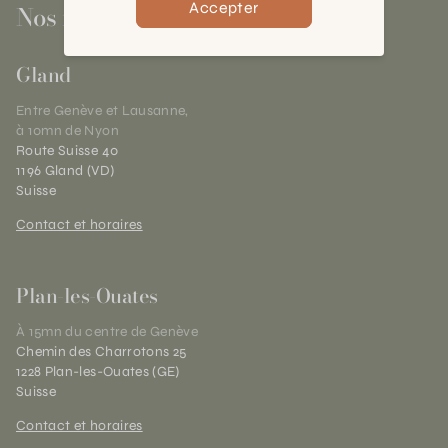
Accepter
Nos magasins
Gland
Entre Genève et Lausanne,
à 10mn de Nyon
Route Suisse 40
1196 Gland (VD)
Suisse
Contact et horaires
Plan-les-Ouates
À 15mn du centre de Genève
Chemin des Charrotons 25
1228 Plan-les-Ouates (GE)
Suisse
Contact et horaires