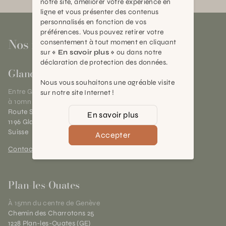
notre site, améliorer votre expérience en
ligne et vous présenter des contenus
personnalisés en fonction de vos
préférences. Vous pouvez retirer votre
Nos magasins
consentement à tout moment en cliquant
sur
« En savoir plus »
ou dans notre
déclaration de protection des données.
Gland
Nous vous souhaitons une agréable visite
Entre Genève et Lausanne,
sur notre site Internet !
à 10mn de Nyon
Route Suisse 40
En savoir plus
1196 Gland (VD)
Suisse
Accepter
Contact et horaires
Plan-les-Ouates
À 15mn du centre de Genève
Chemin des Charrotons 25
1228 Plan-les-Ouates (GE)