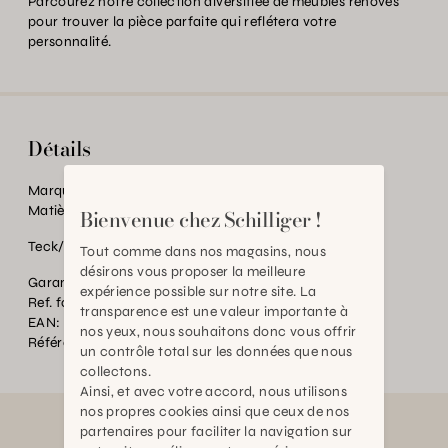
Parcourez notre collection diversifiée de meubles rénovés
pour trouver la pièce parfaite qui reflétera votre
personnalité.
Détails
Marque:
Les Restaurés, by Schilliger
Matière:
Bois massif
Bienvenue chez Schilliger !
Teck/Inde
Tout comme dans nos magasins, nous
désirons vous proposer la meilleure
Garantie:
2 ans
expérience possible sur notre site. La
Ref. fournisseur:
RH-2224
transparence est une valeur importante à
EAN:
2000000535516
nos yeux, nous souhaitons donc vous offrir
Référence:
BT.P65890.0000.0000.0000
un contrôle total sur les données que nous
collectons.
Ainsi, et avec votre accord, nous utilisons
nos propres cookies ainsi que ceux de nos
partenaires pour faciliter la navigation sur