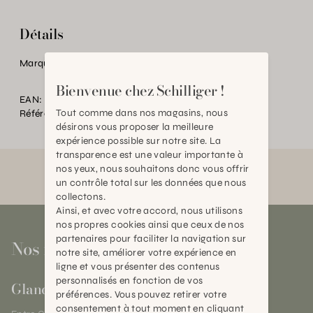
Détails
Marque:
N&D
Bienvenue chez Schilliger !
EAN:
2000000410908
Tout comme dans nos magasins, nous
Référence:
AN.P37110.0000.0000.0000
désirons vous proposer la meilleure
expérience possible sur notre site. La
transparence est une valeur importante à
nos yeux, nous souhaitons donc vous offrir
un contrôle total sur les données que nous
collectons.
Ainsi, et avec votre accord, nous utilisons
nos propres cookies ainsi que ceux de nos
partenaires pour faciliter la navigation sur
Nos magasins
notre site, améliorer votre expérience en
ligne et vous présenter des contenus
personnalisés en fonction de vos
Gland
préférences. Vous pouvez retirer votre
consentement à tout moment en cliquant