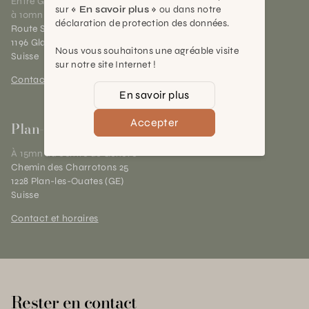
Entre Genève et Lausanne,
sur
« En savoir plus »
ou dans notre
à 10mn de Nyon
déclaration de protection des données.
Route Suisse 40
1196 Gland (VD)
Nous vous souhaitons une agréable visite
Suisse
sur notre site Internet !
Contact et horaires
En savoir plus
Accepter
Plan-les-Ouates
À 15mn du centre de Genève
Chemin des Charrotons 25
1228 Plan-les-Ouates (GE)
Suisse
Contact et horaires
Rester en contact