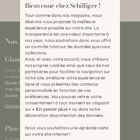
Bienvenue chez Schilliger !
Tout comme dans nos magasins, nous
désirons vous proposer la meilleure
expérience possible sur notre site. La
transparence est une valeur importante à
Nos magasins
nos yeux, nous souhaitons donc vous offrir
un contrôle total sur les données que nous
collectons.
Gland
Ainsi, et avec votre accord, nous utilisons
nos propres cookies ainsi que ceux de nos
Entre Genève et Lausanne,
partenaires pour faciliter la navigation sur
à 10mn de Nyon
notre site, améliorer votre expérience en
Route Suisse 40
ligne et vous présenter des contenus
1196 Gland (VD)
personnalisés en fonction de vos
Suisse
préférences. Vous pouvez retirer votre
consentement à tout moment en cliquant
Contact et horaires
sur
« En savoir plus »
ou dans notre
déclaration de protection des données.
Plan-les-Ouates
Nous vous souhaitons une agréable visite
sur notre site Internet !
À 15mn du centre de Genève