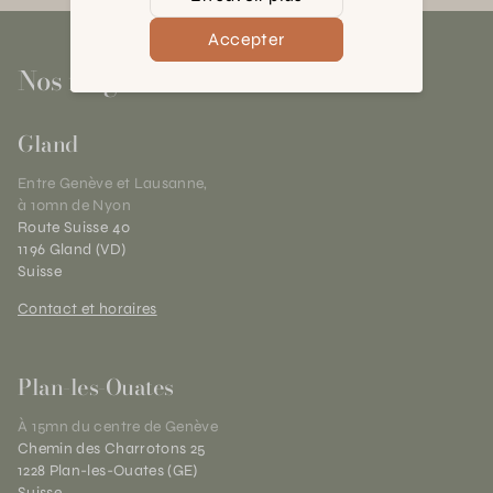
Accepter
Nos magasins
Gland
Entre Genève et Lausanne,
à 10mn de Nyon
Route Suisse 40
1196 Gland (VD)
Suisse
Contact et horaires
Plan-les-Ouates
À 15mn du centre de Genève
Chemin des Charrotons 25
1228 Plan-les-Ouates (GE)
Suisse