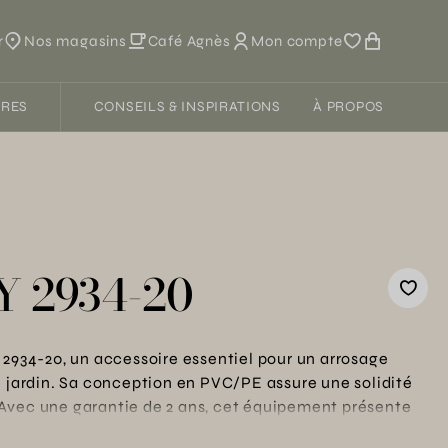
r
Nos magasins
Café Agnès
Mon compte
FRES
CONSEILS & INSPIRATIONS
À PROPOS
 Y 2934-20
 2934-20, un accessoire essentiel pour un arrosage
e jardin. Sa conception en PVC/PE assure une solidité
Avec une garantie de 2 ans, cet équipement présente
miser votre système d'irrigation et partager l'eau entre