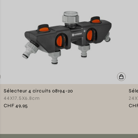
Sélecteur 4 circuits 08194-20
Sél
44X17.5X6.8cm
24X
CHF 49,95
CHF