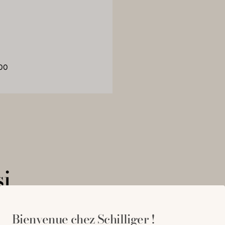
00
i
Bienvenue chez Schilliger !