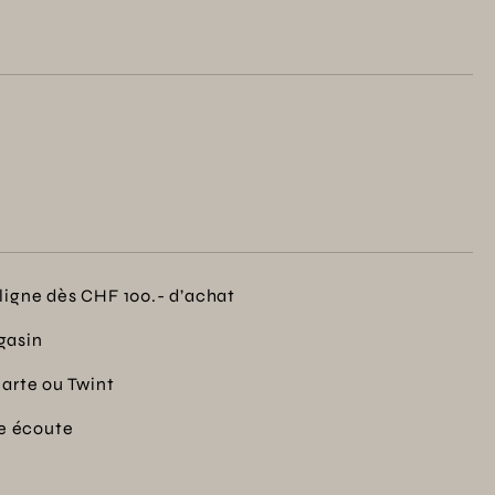
 jardin soigné et florissant avec cet outil
ligne dès CHF 100.- d’achat
gasin
carte ou Twint
re écoute