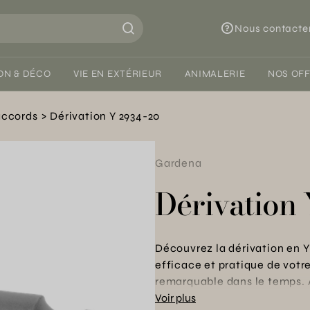
Nous contacte
ON & DÉCO
VIE EN EXTÉRIEUR
ANIMALERIE
NOS OF
ccords
Dérivation Y 2934-20
Gardena
Dérivation
Découvrez la dérivation en Y
efficace et pratique de votr
remarquable dans le temps. 
une solution fiable pour opti
Voir plus