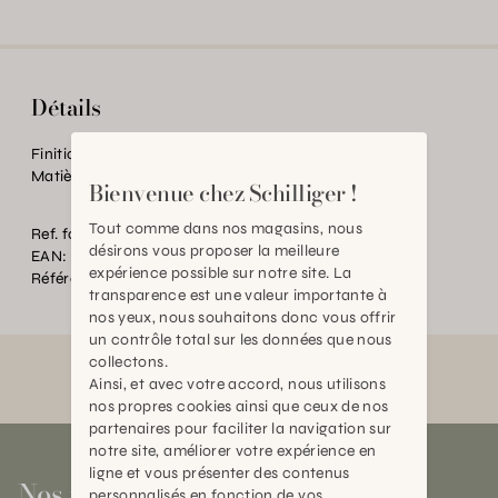
Détails
Finition:
Pot en Porcelaine de Limoge
Matière:
Cire végétale et minérale
Bienvenue chez Schilliger !
Tout comme dans nos magasins, nous
Ref. fournisseur:
CUIRN-BOUG-150
désirons vous proposer la meilleure
EAN:
2000000547378
expérience possible sur notre site. La
Référence:
BT.P70744.0000.0000.0000
transparence est une valeur importante à
nos yeux, nous souhaitons donc vous offrir
un contrôle total sur les données que nous
collectons.
Ainsi, et avec votre accord, nous utilisons
nos propres cookies ainsi que ceux de nos
partenaires pour faciliter la navigation sur
notre site, améliorer votre expérience en
ligne et vous présenter des contenus
Nos magasins
personnalisés en fonction de vos