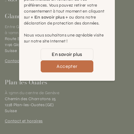
préférences. Vous pouvez retirer votre
consentement à tout moment en cliquant
Gland
sur
« En savoir plus »
ou dans notre
déclaration de protection des données.
Entre Genève et Lausanne,
à 10mn de Nyon
Nous vous souhaitons une agréable visite
Route Suisse 40
sur notre site Internet !
1196 Gland (VD)
Suisse
En savoir plus
Contact et horaires
Accepter
Plan-les-Ouates
À 15mn du centre de Genève
Chemin des Charrotons 25
1228 Plan-les-Ouates (GE)
Suisse
Contact et horaires