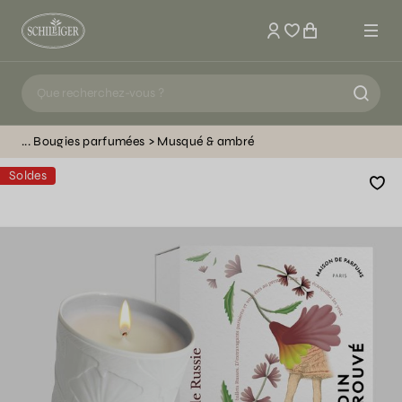
Mon compte
Bougies parfumées
Musqué & ambré
Soldes