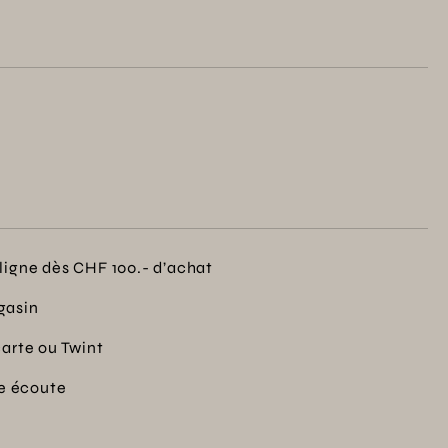
ouche de douceur à votre quotidien.
ligne dès CHF 100.- d’achat
gasin
carte ou Twint
re écoute