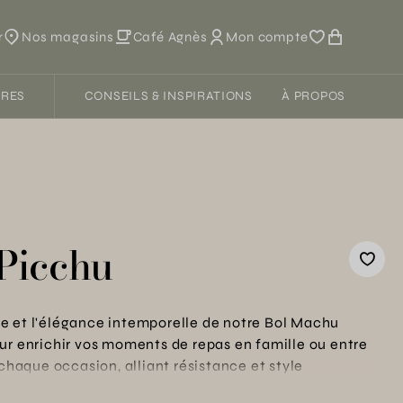
r
Nos magasins
Café Agnès
Mon compte
FRES
CONSEILS & INSPIRATIONS
À PROPOS
Picchu
e et l'élégance intemporelle de notre Bol Machu
ur enrichir vos moments de repas en famille ou entre
 chaque occasion, alliant résistance et style
 vos petits-déjeuners cosy ou vos soupers conviviaux,