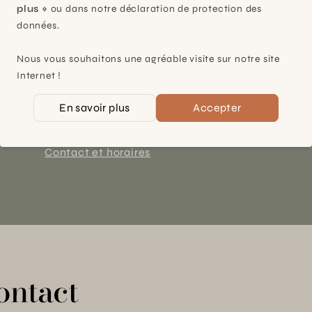
plus »
ou dans notre déclaration de protection des
données.
Plan-les-Ouates
Nous vous souhaitons une agréable visite sur notre site
À 15mn du centre de Genève
Internet !
Chemin des Charrotons 25
En savoir plus
Accepter
1228 Plan-les-Ouates (GE)
Suisse
Contact et horaires
ontact