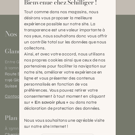
Bienvenue chez Schilliger !
Tout comme dans nos magasins, nous
désirons vous proposer la meilleure
expérience possible sur notre site. La
transparence est une valeur importante à
Nos magasins
nos yeux, nous souhaitons donc vous offrir
un contrôle total sur les données que nous
collectons.
Gland
Ainsi, et avec votre accord, nous utilisons
nos propres cookies ainsi que ceux de nos
Entre Genève et Lausanne,
partenaires pour faciliter la navigation sur
à 10mn de Nyon
notre site, améliorer votre expérience en
Route Suisse 40
ligne et vous présenter des contenus
1196 Gland (VD)
personnalisés en fonction de vos
Suisse
préférences. Vous pouvez retirer votre
consentement à tout moment en cliquant
Contact et horaires
sur
« En savoir plus »
ou dans notre
déclaration de protection des données.
Plan-les-Ouates
Nous vous souhaitons une agréable visite
sur notre site Internet !
À 15mn du centre de Genève
Chemin des Charrotons 25