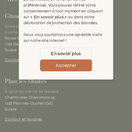
préférences. Vous pouvez retirer votre
consentement à tout moment en cliquant
Gland
sur
« En savoir plus »
ou dans notre
déclaration de protection des données.
Entre Genève et Lausanne,
à 10mn de Nyon
Nous vous souhaitons une agréable visite
Route Suisse 40
sur notre site Internet !
1196 Gland (VD)
Suisse
En savoir plus
Contact et horaires
Accepter
Plan-les-Ouates
À 15mn du centre de Genève
Chemin des Charrotons 25
1228 Plan-les-Ouates (GE)
Suisse
Contact et horaires