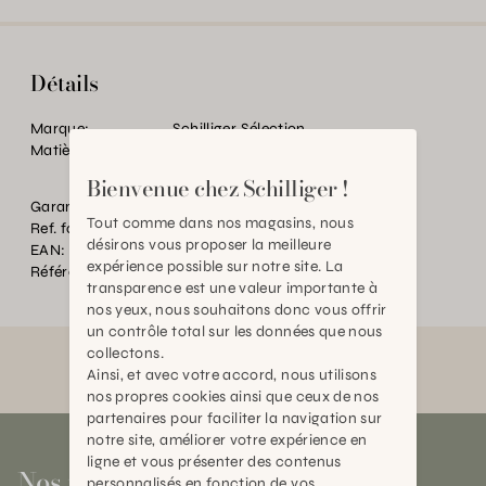
Détails
Marque:
Schilliger Sélection
Matière:
PVC/PE
Bienvenue chez Schilliger !
Garantie:
2 ans
Tout comme dans nos magasins, nous
Ref. fournisseur:
428521
désirons vous proposer la meilleure
EAN:
2000000540787
expérience possible sur notre site. La
Référence:
BT.P67735.0000.0000.0000
transparence est une valeur importante à
nos yeux, nous souhaitons donc vous offrir
un contrôle total sur les données que nous
collectons.
Ainsi, et avec votre accord, nous utilisons
nos propres cookies ainsi que ceux de nos
partenaires pour faciliter la navigation sur
notre site, améliorer votre expérience en
ligne et vous présenter des contenus
Nos magasins
personnalisés en fonction de vos