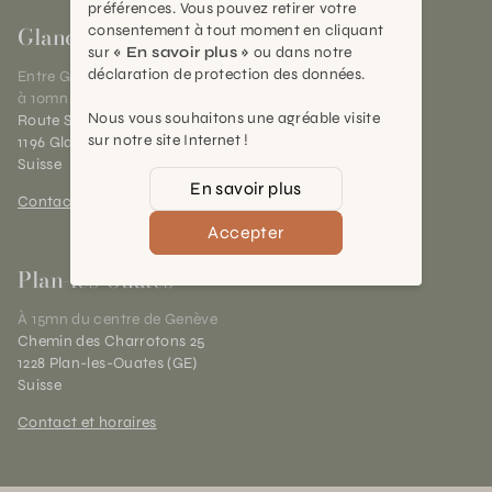
préférences. Vous pouvez retirer votre
Gland
consentement à tout moment en cliquant
sur
« En savoir plus »
ou dans notre
déclaration de protection des données.
Entre Genève et Lausanne,
à 10mn de Nyon
Nous vous souhaitons une agréable visite
Route Suisse 40
sur notre site Internet !
1196 Gland (VD)
Suisse
En savoir plus
Contact et horaires
Accepter
Plan-les-Ouates
À 15mn du centre de Genève
Chemin des Charrotons 25
1228 Plan-les-Ouates (GE)
Suisse
Contact et horaires