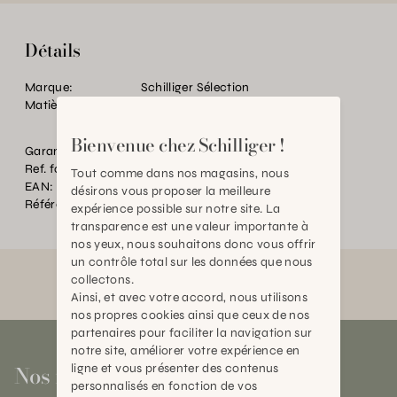
Détails
Marque:
Schilliger Sélection
Matière:
PVC/PE
Bienvenue chez Schilliger !
Garantie:
2 ans
Ref. fournisseur:
428566
Tout comme dans nos magasins, nous
EAN:
2000000540736
désirons vous proposer la meilleure
Référence:
BT.P67689.0000.0000.0000
expérience possible sur notre site. La
transparence est une valeur importante à
nos yeux, nous souhaitons donc vous offrir
un contrôle total sur les données que nous
collectons.
Ainsi, et avec votre accord, nous utilisons
nos propres cookies ainsi que ceux de nos
partenaires pour faciliter la navigation sur
notre site, améliorer votre expérience en
Nos magasins
ligne et vous présenter des contenus
personnalisés en fonction de vos