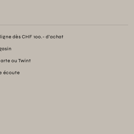
ligne dès CHF 100.- d’achat
gasin
carte ou Twint
re écoute