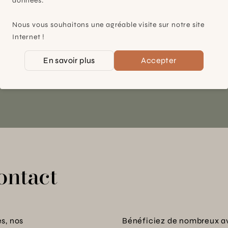
données.
À 15mn du centre de Genève
Nous vous souhaitons une agréable visite sur notre site
Chemin des Charrotons 25
Internet !
1228 Plan-les-Ouates (GE)
Suisse
En savoir plus
Accepter
Contact et horaires
ontact
s, nos
Bénéficiez de nombreux a