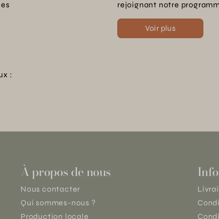
les
rejoignant notre programme
Voir plus
ux :
À propos de nous
Info
Nous contacter
Livra
Qui sommes-nous ?
Condi
Production locale
Condi