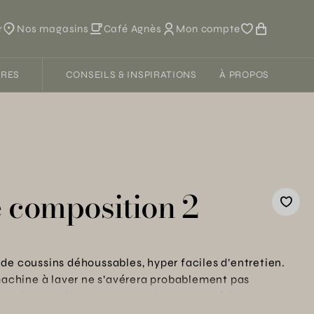
r
Nos magasins
Café Agnès
Mon compte
FRES
CONSEILS & INSPIRATIONS
À PROPOS
e composition 2
de coussins déhoussables, hyper faciles d’entretien.
 machine à laver ne s’avérera probablement pas
acrylique qui les recouvre, teint masse, résiste aux
échirures et à l’abrasion ! Un tissu Sunbrella®, par