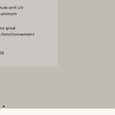
Garnissage mousse assis
ture anti UV
Garnissage mousse dossi
aluminum
Grille anti-glisse
Recommandation entretie
anc grisé
Tissu outdoor acrylique 
ns fonctionnement
Finition Sunbrella®
Mousse EVA
Galette thermo-compre
00
Fixation : velcro
i