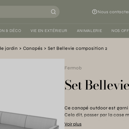
Nous contacte
ON & DÉCO
VIE EN EXTÉRIEUR
ANIMALERIE
NOS OF
de jardin
Canapés
Set Bellevie composition 2
Fermob
Set Bellevi
Ce canapé outdoor est garni 
Cela dit, passer par la case
nécessaire car le tissu 100% 
Voir plus
taches, à la moisissure, aux d