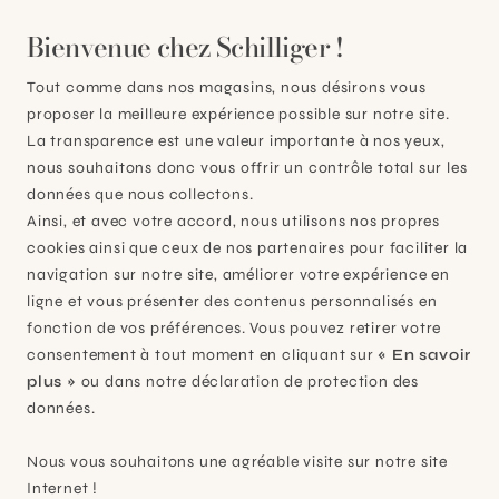
Bienvenue chez Schilliger !
Tout comme dans nos magasins, nous désirons vous
proposer la meilleure expérience possible sur notre site.
La transparence est une valeur importante à nos yeux,
nous souhaitons donc vous offrir un contrôle total sur les
données que nous collectons.
Ainsi, et avec votre accord, nous utilisons nos propres
cookies ainsi que ceux de nos partenaires pour faciliter la
navigation sur notre site, améliorer votre expérience en
ligne et vous présenter des contenus personnalisés en
fonction de vos préférences. Vous pouvez retirer votre
consentement à tout moment en cliquant sur
« En savoir
plus »
ou dans notre déclaration de protection des
Canape club 3 places bellevie
données.
CHF 3269,00
Nous vous souhaitons une agréable visite sur notre site
+
lanelle
 flanelle
 flanelle
s flanelle
Voir ce produit en couleur : Guimauve / Blanc gris
Voir ce produit en couleur : Romarin / Blanc grisé
Voir ce produit en couleur : Pesto / Blanc grisé
Voir ce produit en couleur : Cactus / Blanc gr
22
couleurs
Internet !