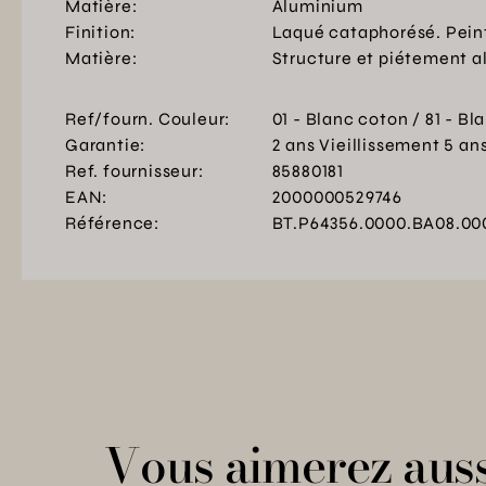
Matière:
Aluminium
Finition:
Laqué cataphorésé. Pein
Matière:
Structure et piétement 
Ref/fourn. Couleur:
01 - Blanc coton / 81 - Bl
Garantie:
2 ans Vieillissement 5 a
Ref. fournisseur:
85880181
EAN:
2000000529746
Référence:
BT.P64356.0000.BA08.00
Vous aimerez auss