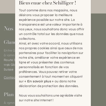
Bienvenue chez Schilliger !
Tout comme dans nos magasins, nous
désirons vous proposer la meilleure
expérience possible sur notre site. La
transparence est une valeur importante à
Nos magasins
nos yeux, nous souhaitons donc vous offrir
un contrôle total sur les données que nous
collectons.
Gland
Ainsi, et avec votre accord, nous utilisons
nos propres cookies ainsi que ceux de nos
Entre Genève et Lausanne,
partenaires pour faciliter la navigation sur
à 10mn de Nyon
notre site, améliorer votre expérience en
Route Suisse 40
ligne et vous présenter des contenus
1196 Gland (VD)
personnalisés en fonction de vos
Suisse
préférences. Vous pouvez retirer votre
consentement à tout moment en cliquant
Contact et horaires
sur
« En savoir plus »
ou dans notre
déclaration de protection des données.
Plan-les-Ouates
Nous vous souhaitons une agréable visite
sur notre site Internet !
À 15mn du centre de Genève