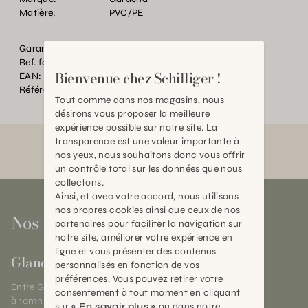
Matière:
PVC/PE
Garantie:
2ans
Ref. fournisseur:
08333-20
Bienvenue chez Schilliger !
EAN:
2000000139438
Référence:
TC.002563.0000.0000.0000
Tout comme dans nos magasins, nous
désirons vous proposer la meilleure
expérience possible sur notre site. La
transparence est une valeur importante à
nos yeux, nous souhaitons donc vous offrir
un contrôle total sur les données que nous
collectons.
Ainsi, et avec votre accord, nous utilisons
nos propres cookies ainsi que ceux de nos
Nos magasins
partenaires pour faciliter la navigation sur
notre site, améliorer votre expérience en
ligne et vous présenter des contenus
Gland
personnalisés en fonction de vos
préférences. Vous pouvez retirer votre
Entre Genève et Lausanne,
consentement à tout moment en cliquant
à 10mn de Nyon
sur
« En savoir plus »
ou dans notre