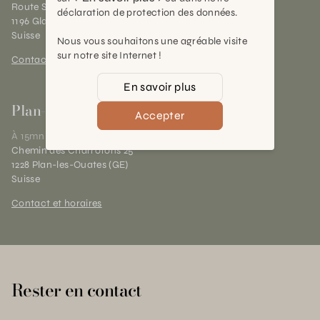
Route Suisse 40
déclaration de protection des données.
1196 Gland (VD)
Suisse
Nous vous souhaitons une agréable visite
sur notre site Internet !
Contact et horaires
En savoir plus
Plan-les-Ouates
Accepter
À 15mn du centre de Genève
Chemin des Charrotons 25
1228 Plan-les-Ouates (GE)
Suisse
Contact et horaires
Rester en contact