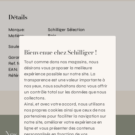
Détails
Marque:
Schilliger Sélection
Matière:
Bois
Saule/Pologne
Bienvenue chez Schilliger !
Garantie:
2 ans
Tout comme dans nos magasins, nous
Ref. fournisseur:
05121.4
désirons vous proposer la meilleure
EAN:
2000000481045
expérience possible sur notre site. La
Référence:
TC.P34981.0000.0000.0000
transparence est une valeur importante à
nos yeux, nous souhaitons donc vous offrir
un contrôle total sur les données que nous
collectons.
Ainsi, et avec votre accord, nous utilisons
nos propres cookies ainsi que ceux de nos
partenaires pour faciliter la navigation sur
notre site, améliorer votre expérience en
ligne et vous présenter des contenus
Nos magasins
personnalisés en fonction de vos