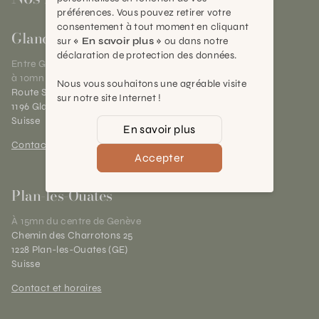
préférences. Vous pouvez retirer votre
consentement à tout moment en cliquant
Gland
sur
« En savoir plus »
ou dans notre
déclaration de protection des données.
Entre Genève et Lausanne,
à 10mn de Nyon
Nous vous souhaitons une agréable visite
Route Suisse 40
sur notre site Internet !
1196 Gland (VD)
Suisse
En savoir plus
Contact et horaires
Accepter
Plan-les-Ouates
À 15mn du centre de Genève
Chemin des Charrotons 25
1228 Plan-les-Ouates (GE)
Suisse
Contact et horaires