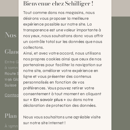
Bienvenue chez Schilliger !
Tout comme dans nos magasins, nous
désirons vous proposer la meilleure
expérience possible sur notre site. La
transparence est une valeur importante à
Nos magasins
nos yeux, nous souhaitons donc vous offrir
un contrôle total sur les données que nous
collectons.
Gland
Ainsi, et avec votre accord, nous utilisons
nos propres cookies ainsi que ceux de nos
Entre Genève et Lausanne,
partenaires pour faciliter la navigation sur
à 10mn de Nyon
notre site, améliorer votre expérience en
Route Suisse 40
ligne et vous présenter des contenus
1196 Gland (VD)
personnalisés en fonction de vos
Suisse
préférences. Vous pouvez retirer votre
consentement à tout moment en cliquant
Contact et horaires
sur
« En savoir plus »
ou dans notre
déclaration de protection des données.
Plan-les-Ouates
Nous vous souhaitons une agréable visite
sur notre site Internet !
À 15mn du centre de Genève