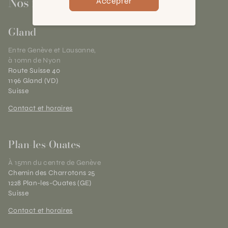
Nos magasins
Accepter
Gland
Entre Genève et Lausanne,
à 10mn de Nyon
Route Suisse 40
1196 Gland (VD)
Suisse
Contact et horaires
Plan-les-Ouates
À 15mn du centre de Genève
Chemin des Charrotons 25
1228 Plan-les-Ouates (GE)
Suisse
Contact et horaires