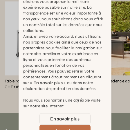
désirons vous proposer la meilleure
expérience possible sur notre site. La
transparence est une valeur importante à
nos yeux, nous souhaitons donc vous offrir
un contrôle total sur les données que nous
collectons.
Ainsi, et avec votre accord, nous utilisons
nos propres cookies ainsi que ceux de nos
partenaires pour faciliter la navigation sur
notre site, améliorer votre expérience en
ligne et vous présenter des contenus
personnalisés en fonction de vos
préférences. Vous pouvez retirer votre
consentement à tout moment en cliquant
Table roulante credence inox ferme pour plancha
sur
« En savoir plus »
ou dans notre
CHF 1189,00
CHF 699,00
déclaration de protection des données.
Nous vous souhaitons une agréable visite
sur notre site Internet !
En savoir plus