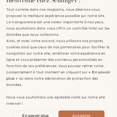
Bienvenue chez Schilliger !
Tout comme dans nos magasins, nous désirons vous
proposer la meilleure expérience possible sur notre site.
La transparence est une valeur importante à nos yeux,
nous souhaitons donc vous offrir un contrôle total sur les
données que nous collectons.
Ainsi, et avec votre accord, nous utilisons nos propres
cookies ainsi que ceux de nos partenaires pour faciliter la
navigation sur notre site, améliorer votre expérience en
ligne et vous présenter des contenus personnalisés en
fonction de vos préférences. Vous pouvez retirer votre
consentement à tout moment en cliquant sur
« En savoir
plus »
ou dans notre déclaration de protection des
inox
Grill a gaz plancha MODERN GAZ 75 chassis inox
données.
L80,5x l 57,3x H 23,8 cm
CHF 1029,00
Nous vous souhaitons une agréable visite sur notre site
Internet !
En savoir plus
Accepter