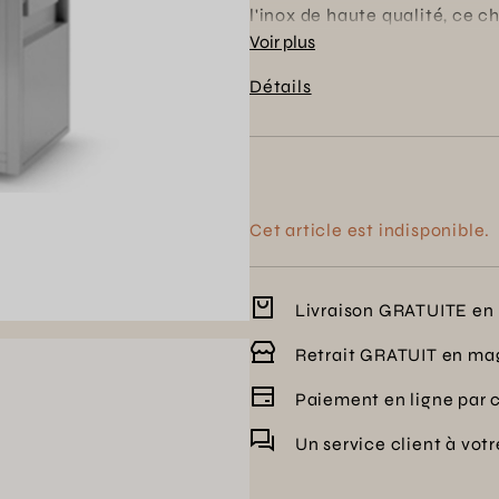
l'inox de haute qualité, ce c
en inox assure une résistanc
Voir plus
accessoires de grill, ce char
Détails
moments en famille ou entre
Cet article est indisponible.
Livraison GRATUITE en 
Retrait GRATUIT en ma
Paiement en ligne par 
Un service client à vot