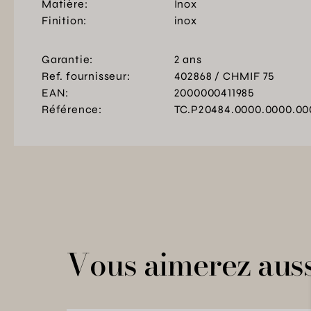
Matière:
Inox
Finition:
inox
Garantie:
2 ans
Ref. fournisseur:
402868 / CHMIF 75
EAN:
2000000411985
Référence:
TC.P20484.0000.0000.00
Vous aimerez auss