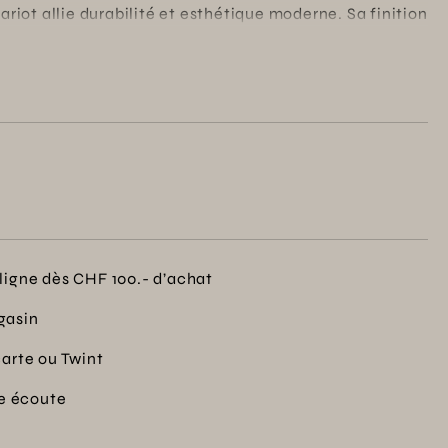
hariot allie durabilité et esthétique moderne. Sa finition
e optimale aux intempéries. Idéal pour organiser vos
iot est garanti 2 ans, assurant une valeur ajoutée à vos
 amis autour du barbecue.
ligne dès CHF 100.- d’achat
gasin
carte ou Twint
re écoute