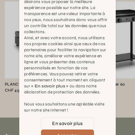
désirons vous proposer la meilleure
expérience possible sur notre site. La
transparence est une valeur importante à
nos yeux, nous souhaitons donc vous offrir
un contrôle total sur les données que nous
collectons.
Ainsi, et avec votre accord, nous utilisons
nos propres cookies ainsi que ceux de nos
partenaires pour faciliter la navigation sur
notre site, améliorer votre expérience en
ligne et vous présenter des contenus
personnalisés en fonction de vos
préférences. Vous pouvez retirer votre
consentement à tout moment en cliquant
PLANCHA BASE GAZ 60 CHASSIS ACIER NOIR
Chariot BASE acier 60
sur
« En savoir plus »
ou dans notre
CHF 459,00
CHF 199,00
déclaration de protection des données.
Nous vous souhaitons une agréable visite
sur notre site Internet !
En savoir plus