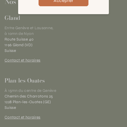
Nos magasins
Accepter
Gland
Entre Genève et Lausanne,
à 10mn de Nyon
Route Suisse 40
1196 Gland (VD)
Suisse
Contact et horaires
Plan-les-Ouates
À 15mn du centre de Genève
Chemin des Charrotons 25
1228 Plan-les-Ouates (GE)
Suisse
Contact et horaires