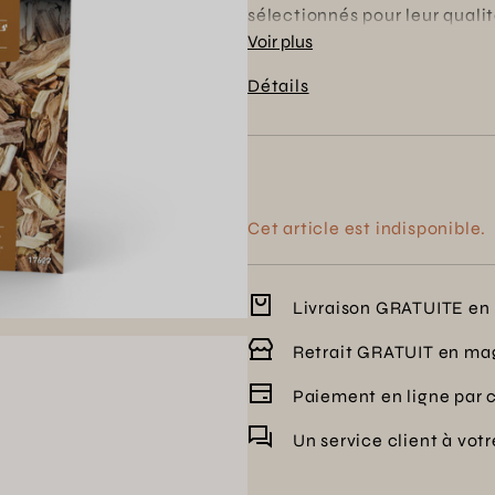
sélectionnés pour leur qual
régulière, garantissant un ar
Voir plus
sont idéaux pour des sessio
Détails
gourmande et conviviale à vo
d'une garantie de 2 ans pour
Cet article est indisponible.
Livraison GRATUITE en 
Retrait GRATUIT en ma
Paiement en ligne par 
Un service client à vot