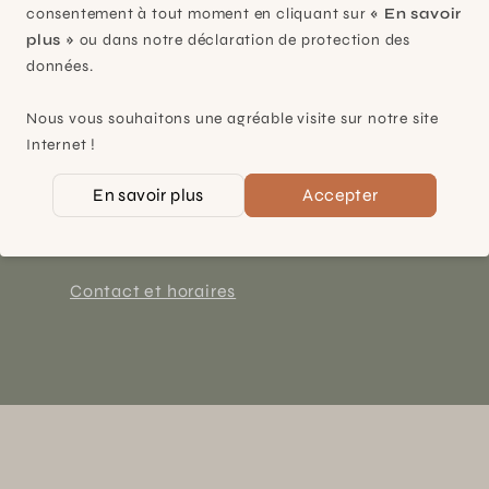
consentement à tout moment en cliquant sur
« En savoir
plus »
ou dans notre déclaration de protection des
données.
Plan-les-Ouates
Nous vous souhaitons une agréable visite sur notre site
Internet !
À 15mn du centre de Genève
En savoir plus
Accepter
Chemin des Charrotons 25
1228 Plan-les-Ouates (GE)
Suisse
Contact et horaires