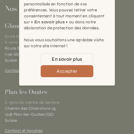
personnalisés en fonction de vos
Nos magasins
préférences. Vous pouvez retirer votre
consentement à tout moment en cliquant
sur
« En savoir plus »
ou dans notre
Gland
déclaration de protection des données.
Entre Genève et Lausanne,
Nous vous souhaitons une agréable visite
à 10mn de Nyon
sur notre site Internet !
Route Suisse 40
1196 Gland (VD)
En savoir plus
Suisse
Contact et horaires
Accepter
Plan-les-Ouates
À 15mn du centre de Genève
Chemin des Charrotons 25
1228 Plan-les-Ouates (GE)
Suisse
Contact et horaires