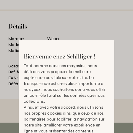
Détails
Marque:
Weber
Modèle:
Accessoires d experience
Matière:
Acier
Bienvenue chez Schilliger !
Tout comme dans nos magasins, nous
Garantie:
2 ans
désirons vous proposer la meilleure
Ref. fournisseur:
7587
expérience possible sur notre site. La
EAN:
2000000212854
transparence est une valeur importante à
Référence:
TC.P00716.0000.0000.0000
nos yeux, nous souhaitons donc vous offrir
un contrôle total sur les données que nous
collectons.
Ainsi, et avec votre accord, nous utilisons
nos propres cookies ainsi que ceux de nos
partenaires pour faciliter la navigation sur
notre site, améliorer votre expérience en
ligne et vous présenter des contenus