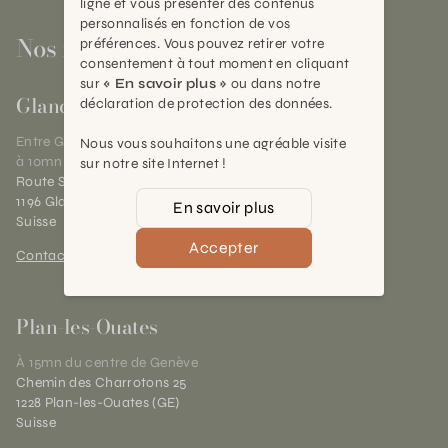
ligne et vous présenter des contenus
personnalisés en fonction de vos
Nos magasins
préférences. Vous pouvez retirer votre
consentement à tout moment en cliquant
sur
« En savoir plus »
ou dans notre
Gland
déclaration de protection des données.
Entre Genève et Lausanne,
Nous vous souhaitons une agréable visite
à 10mn de Nyon
sur notre site Internet !
Route Suisse 40
1196 Gland (VD)
En savoir plus
Suisse
Accepter
Contact et horaires
Plan-les-Ouates
À 15mn du centre de Genève
Chemin des Charrotons 25
1228 Plan-les-Ouates (GE)
Suisse