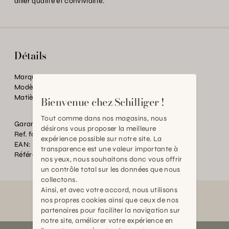
allier qualité et convivialité.
Détails
Marque:
Weber
Modèle:
Accessoires barbecues a charbon
Matière:
Inox
Bienvenue chez Schilliger !
Tout comme dans nos magasins, nous
Garantie:
2 ans
désirons vous proposer la meilleure
Ref. fournisseur:
7434
expérience possible sur notre site. La
EAN:
2000000142396
transparence est une valeur importante à
Référence:
TC.015143.0000.0000.0000
nos yeux, nous souhaitons donc vous offrir
un contrôle total sur les données que nous
collectons.
Ainsi, et avec votre accord, nous utilisons
nos propres cookies ainsi que ceux de nos
partenaires pour faciliter la navigation sur
notre site, améliorer votre expérience en