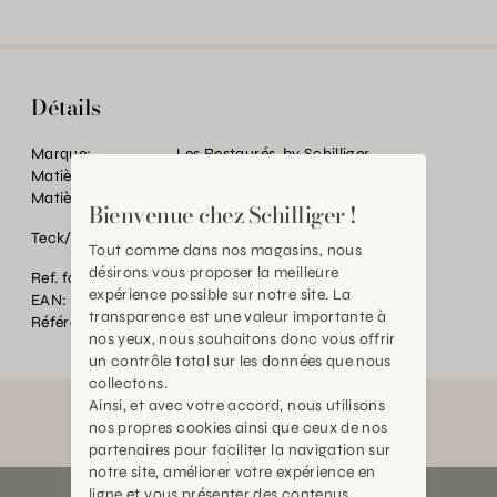
Détails
Marque:
Les Restaurés, by Schilliger
Matière:
Bois massif
Matière:
Teck ancien
Bienvenue chez Schilliger !
Teck/Inde
Tout comme dans nos magasins, nous
désirons vous proposer la meilleure
Ref. fournisseur:
SGH-20-42
expérience possible sur notre site. La
EAN:
2000000503694
transparence est une valeur importante à
Référence:
BT.P55952.0000.0000.0000
nos yeux, nous souhaitons donc vous offrir
un contrôle total sur les données que nous
collectons.
Ainsi, et avec votre accord, nous utilisons
nos propres cookies ainsi que ceux de nos
partenaires pour faciliter la navigation sur
notre site, améliorer votre expérience en
ligne et vous présenter des contenus