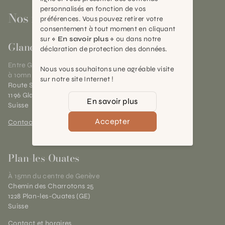
personnalisés en fonction de vos
Nos magasins
préférences. Vous pouvez retirer votre
consentement à tout moment en cliquant
sur
« En savoir plus »
ou dans notre
Gland
déclaration de protection des données.
Entre Genève et Lausanne,
Nous vous souhaitons une agréable visite
à 10mn de Nyon
sur notre site Internet !
Route Suisse 40
1196 Gland (VD)
En savoir plus
Suisse
Accepter
Contact et horaires
Plan-les-Ouates
À 15mn du centre de Genève
Chemin des Charrotons 25
1228 Plan-les-Ouates (GE)
Suisse
Contact et horaires