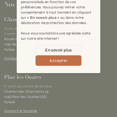
Nos magasins
personnalisés en fonction de vos
préférences. Vous pouvez retirer votre
consentement à tout moment en cliquant
Gland
sur
« En savoir plus »
ou dans notre
déclaration de protection des données.
Entre Genève et Lausanne,
Nous vous souhaitons une agréable visite
à 10mn de Nyon
sur notre site Internet !
Route Suisse 40
1196 Gland (VD)
Suisse
En savoir plus
Contact et horaires
Accepter
Plan-les-Ouates
À 15mn du centre de Genève
Chemin des Charrotons 25
1228 Plan-les-Ouates (GE)
Suisse
Contact et horaires