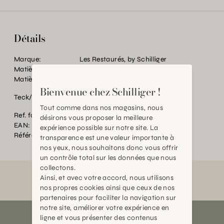
Détails
Marque:
Les Restaurés, by Schilliger
Matière:
Bois massif
Matière:
Teck ancien
Bienvenue chez Schilliger !
Teck/Inde
Tout comme dans nos magasins, nous
Ref. fournisseur:
SGH-20-08
désirons vous proposer la meilleure
EAN:
2000000503675
expérience possible sur notre site. La
Référence:
BT.P55933.0000.0000.0000
transparence est une valeur importante à
nos yeux, nous souhaitons donc vous offrir
un contrôle total sur les données que nous
collectons.
Ainsi, et avec votre accord, nous utilisons
nos propres cookies ainsi que ceux de nos
partenaires pour faciliter la navigation sur
notre site, améliorer votre expérience en
ligne et vous présenter des contenus