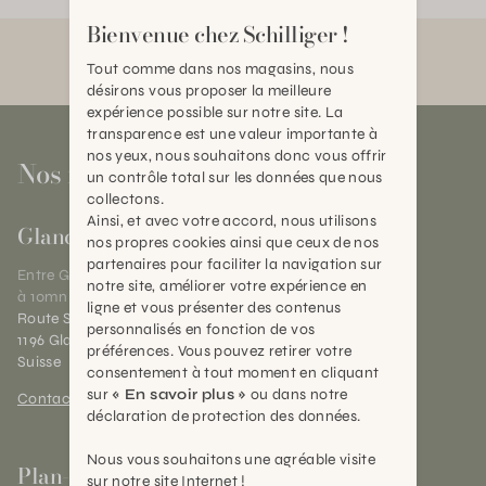
Bienvenue chez Schilliger !
Tout comme dans nos magasins, nous
désirons vous proposer la meilleure
expérience possible sur notre site. La
transparence est une valeur importante à
nos yeux, nous souhaitons donc vous offrir
Nos magasins
un contrôle total sur les données que nous
collectons.
Ainsi, et avec votre accord, nous utilisons
Gland
nos propres cookies ainsi que ceux de nos
partenaires pour faciliter la navigation sur
Entre Genève et Lausanne,
notre site, améliorer votre expérience en
à 10mn de Nyon
ligne et vous présenter des contenus
Route Suisse 40
personnalisés en fonction de vos
1196 Gland (VD)
préférences. Vous pouvez retirer votre
Suisse
consentement à tout moment en cliquant
sur
« En savoir plus »
ou dans notre
Contact et horaires
déclaration de protection des données.
Nous vous souhaitons une agréable visite
Plan-les-Ouates
sur notre site Internet !