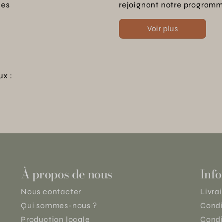
les
rejoignant notre programme
Voir plus
ux :
À propos de nous
Info
Nous contacter
Livra
Qui sommes-nous ?
Condi
Production locale
Condi