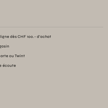
ligne dès CHF 100.- d’achat
gasin
carte ou Twint
re écoute