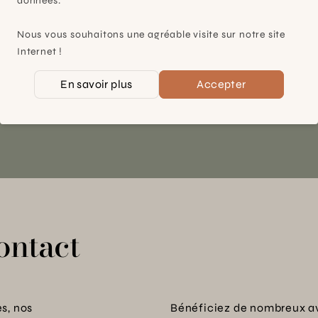
données.
À 15mn du centre de Genève
Nous vous souhaitons une agréable visite sur notre site
Chemin des Charrotons 25
Internet !
1228 Plan-les-Ouates (GE)
Suisse
En savoir plus
Accepter
Contact et horaires
ontact
s, nos
Bénéficiez de nombreux a