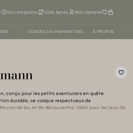
r
Nos magasins
Café Agnès
Mon compte
FRES
CONSEILS & INSPIRATIONS
À PROPOS
amann
, conçu pour les petits aventuriers en quête
arton durable, ce casque respectueux de
eures de jeu et de découvertes. Idéal pour les jeux de
pagné d'une garantie de 2 ans, assurant une tranquillité
une résistance à toute épreuve pour les enfants.