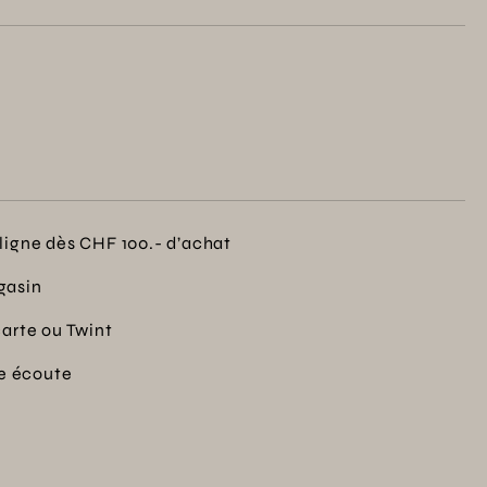
ligne dès CHF 100.- d’achat
gasin
carte ou Twint
re écoute