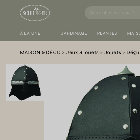
À LA UNE
JARDINAGE
PLANTES
MAIS
MAISON & DÉCO
Jeux & jouets
Jouets
Dégu