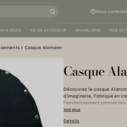
Nous contacte
ON & DÉCO
VIE EN EXTÉRIEUR
ANIMALERIE
NOS OF
isements
Casque Alamann
Casque Al
Découvrez le casque Alamann
d'imaginaire. Fabriqué en c
l'environnement promet des h
rôle en famille, il est accom
Voir plus
d'esprit pour les parents et 
Détails