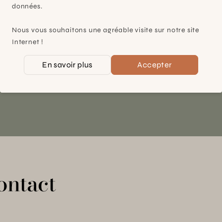
Plan-les-Ouates
données.
À 15mn du centre de Genève
Nous vous souhaitons une agréable visite sur notre site
Chemin des Charrotons 25
Internet !
1228 Plan-les-Ouates (GE)
En savoir plus
Accepter
Suisse
Contact et horaires
ontact