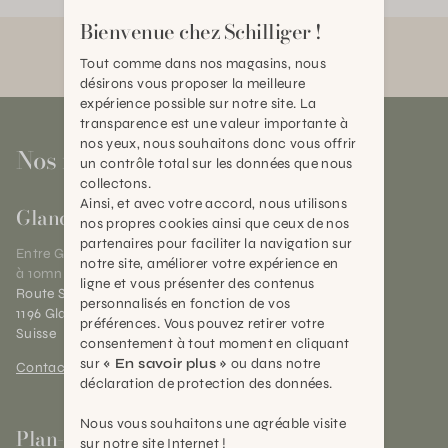
Bienvenue chez Schilliger !
Tout comme dans nos magasins, nous
désirons vous proposer la meilleure
expérience possible sur notre site. La
transparence est une valeur importante à
nos yeux, nous souhaitons donc vous offrir
Nos magasins
un contrôle total sur les données que nous
collectons.
Ainsi, et avec votre accord, nous utilisons
Gland
nos propres cookies ainsi que ceux de nos
partenaires pour faciliter la navigation sur
Entre Genève et Lausanne,
notre site, améliorer votre expérience en
à 10mn de Nyon
ligne et vous présenter des contenus
Route Suisse 40
personnalisés en fonction de vos
1196 Gland (VD)
préférences. Vous pouvez retirer votre
Suisse
consentement à tout moment en cliquant
sur
« En savoir plus »
ou dans notre
Contact et horaires
déclaration de protection des données.
Nous vous souhaitons une agréable visite
Plan-les-Ouates
sur notre site Internet !