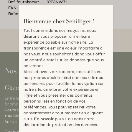
Ref. fournisseur:
39TSNW71
EAN:
2000000374685
Référence:
TC.P13426.0000.BR04.0000
Bienvenue chez Schilliger !
Tout comme dans nos magasins, nous
désirons vous proposer la meilleure
expérience possible sur notre site. La
transparence est une valeur importante à
nos yeux, nous souhaitons donc vous offrir
un contrôle total sur les données que nous
collectons.
Nos magasins
Ainsi, et avec votre accord, nous utilisons
nos propres cookies ainsi que ceux de nos
partenaires pour faciliter la navigation sur
Gland
notre site, améliorer votre expérience en
ligne et vous présenter des contenus
Entre Genève et Lausanne,
personnalisés en fonction de vos
à 10mn de Nyon
préférences. Vous pouvez retirer votre
Route Suisse 40
consentement à tout moment en cliquant
1196 Gland (VD)
sur
« En savoir plus »
ou dans notre
Suisse
déclaration de protection des données.
Contact et horaires