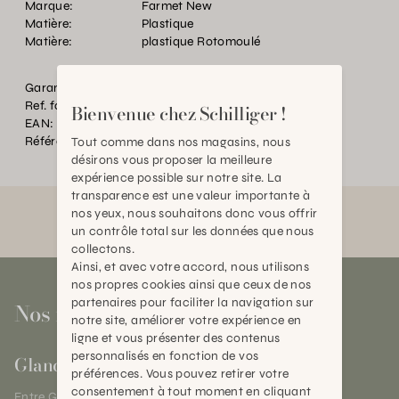
Marque:
Farmet New
Matière:
Plastique
Matière:
plastique Rotomoulé
Garantie:
2 ans
Ref. fournisseur:
T/240 IM
Bienvenue chez Schilliger !
EAN:
2000000299796
Référence:
TC.P08413.0000.BR03.0000
Tout comme dans nos magasins, nous
désirons vous proposer la meilleure
expérience possible sur notre site. La
transparence est une valeur importante à
nos yeux, nous souhaitons donc vous offrir
un contrôle total sur les données que nous
collectons.
Ainsi, et avec votre accord, nous utilisons
nos propres cookies ainsi que ceux de nos
partenaires pour faciliter la navigation sur
Nos magasins
notre site, améliorer votre expérience en
ligne et vous présenter des contenus
personnalisés en fonction de vos
Gland
préférences. Vous pouvez retirer votre
consentement à tout moment en cliquant
Entre Genève et Lausanne,