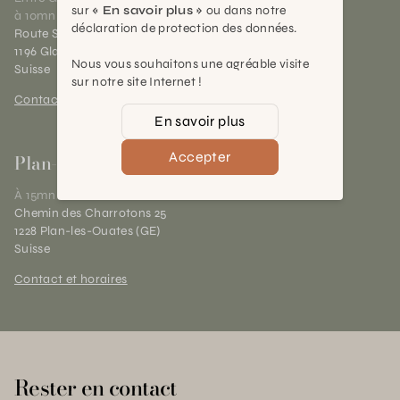
sur
« En savoir plus »
ou dans notre
à 10mn de Nyon
déclaration de protection des données.
Route Suisse 40
1196 Gland (VD)
Nous vous souhaitons une agréable visite
Suisse
sur notre site Internet !
Contact et horaires
En savoir plus
Accepter
Plan-les-Ouates
À 15mn du centre de Genève
Chemin des Charrotons 25
1228 Plan-les-Ouates (GE)
Suisse
Contact et horaires
Rester en contact