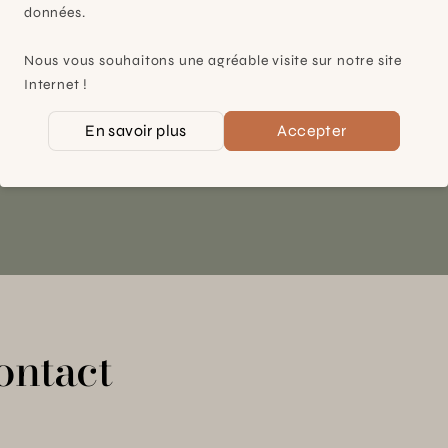
Plan-les-Ouates
données.
À 15mn du centre de Genève
Nous vous souhaitons une agréable visite sur notre site
Chemin des Charrotons 25
Internet !
1228 Plan-les-Ouates (GE)
En savoir plus
Accepter
Suisse
Contact et horaires
ontact