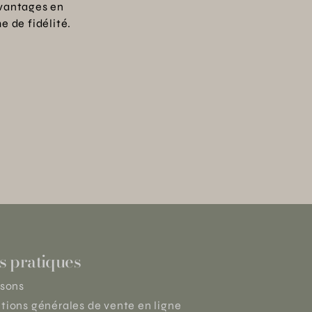
vantages en
 de fidélité.
s pratiques
isons
tions générales de vente en ligne