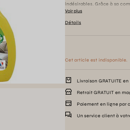
indésirables. Grâce à sa comp
efficacement tout en respect
Voir plus
paisibles et saines, il cont
Détails
votre foyer. Simple d'utilisat
Cet article est indisponible.
Livraison GRATUITE en 
Retrait GRATUIT en ma
Paiement en ligne par 
Un service client à vot