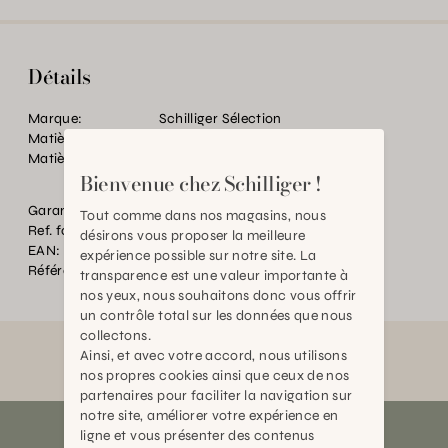
Détails
Marque:
Schilliger Sélection
Matière:
Acier
Matière:
Métal recyclé peint à la main
Bienvenue chez Schilliger !
Garantie:
2 ans
Tout comme dans nos magasins, nous
Ref. fournisseur:
19052
désirons vous proposer la meilleure
EAN:
2000000474056
expérience possible sur notre site. La
Référence:
TC.P32200.0000.0000.0000
transparence est une valeur importante à
nos yeux, nous souhaitons donc vous offrir
un contrôle total sur les données que nous
collectons.
Ainsi, et avec votre accord, nous utilisons
nos propres cookies ainsi que ceux de nos
partenaires pour faciliter la navigation sur
notre site, améliorer votre expérience en
ligne et vous présenter des contenus