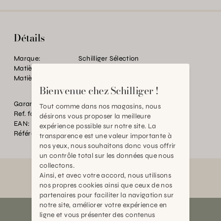
Détails
Marque:
Schilliger Sélection
Matière:
Acier
Matière:
Métal recyclé peint à la main
Bienvenue chez Schilliger !
Garantie:
2 Ans
Tout comme dans nos magasins, nous
Ref. fournisseur:
13010
désirons vous proposer la meilleure
EAN:
2000000288969
expérience possible sur notre site. La
Référence:
TC.P06320.0000.0000.0000
transparence est une valeur importante à
nos yeux, nous souhaitons donc vous offrir
un contrôle total sur les données que nous
collectons.
Ainsi, et avec votre accord, nous utilisons
nos propres cookies ainsi que ceux de nos
partenaires pour faciliter la navigation sur
notre site, améliorer votre expérience en
ligne et vous présenter des contenus