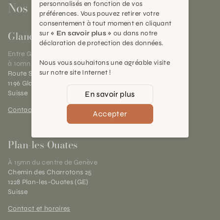
Nos magasins
personnalisés en fonction de vos
préférences. Vous pouvez retirer votre
consentement à tout moment en cliquant
Gland
sur
« En savoir plus »
ou dans notre
déclaration de protection des données.
Entre Genève et Lausanne,
Nous vous souhaitons une agréable visite
à 10mn de Nyon
sur notre site Internet !
Route Suisse 40
1196 Gland (VD)
Suisse
En savoir plus
Contact et horaires
Accepter
Plan-les-Ouates
À 15mn du centre de Genève
Chemin des Charrotons 25
1228 Plan-les-Ouates (GE)
Suisse
Contact et horaires