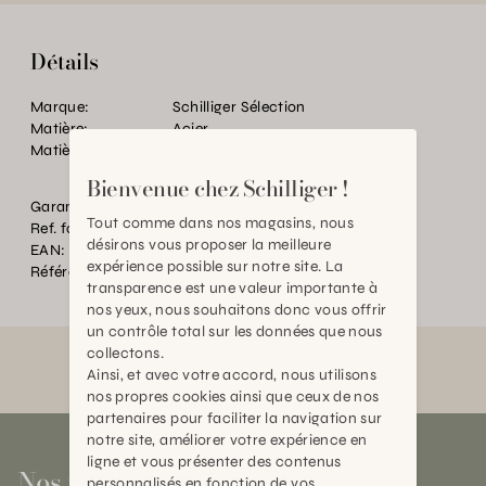
Détails
Marque:
Schilliger Sélection
Matière:
Acier
Matière:
Métal recyclé peint à la main
Bienvenue chez Schilliger !
Garantie:
2 Ans
Tout comme dans nos magasins, nous
Ref. fournisseur:
18003
désirons vous proposer la meilleure
EAN:
2000000258120
expérience possible sur notre site. La
Référence:
TC.036432.0000.0000.0000
transparence est une valeur importante à
nos yeux, nous souhaitons donc vous offrir
un contrôle total sur les données que nous
collectons.
Ainsi, et avec votre accord, nous utilisons
nos propres cookies ainsi que ceux de nos
partenaires pour faciliter la navigation sur
notre site, améliorer votre expérience en
ligne et vous présenter des contenus
Nos magasins
personnalisés en fonction de vos