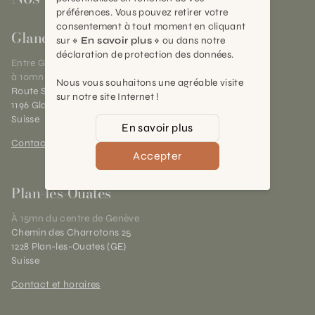
préférences. Vous pouvez retirer votre
consentement à tout moment en cliquant
Gland
sur
« En savoir plus »
ou dans notre
déclaration de protection des données.
Entre Genève et Lausanne,
à 10mn de Nyon
Nous vous souhaitons une agréable visite
Route Suisse 40
sur notre site Internet !
1196 Gland (VD)
Suisse
En savoir plus
Contact et horaires
Accepter
Plan-les-Ouates
À 15mn du centre de Genève
Chemin des Charrotons 25
1228 Plan-les-Ouates (GE)
Suisse
Contact et horaires