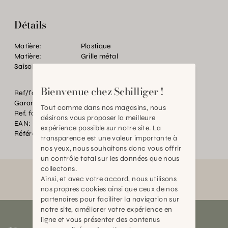
Détails
Matière:
Plastique
Matière:
Grille métal
Saison de floraison:
SANS
Bienvenue chez Schilliger !
Ref/fourn. Couleur:
Noir
Garantie:
2 ans
Tout comme dans nos magasins, nous
Ref. fournisseur:
273701 NO
désirons vous proposer la meilleure
EAN:
2000000155540
expérience possible sur notre site. La
Référence:
TC.029856.0000.0000.0000
transparence est une valeur importante à
nos yeux, nous souhaitons donc vous offrir
un contrôle total sur les données que nous
collectons.
Ainsi, et avec votre accord, nous utilisons
nos propres cookies ainsi que ceux de nos
partenaires pour faciliter la navigation sur
notre site, améliorer votre expérience en
ligne et vous présenter des contenus