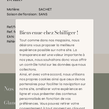
Matière:
SACHET
Saison de floraison:
SANS
Ref/fourn. Couleur:
H
Bienvenue chez Schilliger !
Ref. fournisseur:
20622904
EAN:
2000000138183
Tout comme dans nos magasins, nous
Référence:
TC.001748.0000.0000.0000
désirons vous proposer la meilleure
expérience possible sur notre site. La
transparence est une valeur importante à
nos yeux, nous souhaitons donc vous offrir
un contrôle total sur les données que nous
collectons.
Ainsi, et avec votre accord, nous utilisons
nos propres cookies ainsi que ceux de nos
partenaires pour faciliter la navigation sur
Nos magasins
notre site, améliorer votre expérience en
ligne et vous présenter des contenus
personnalisés en fonction de vos
Gland
préférences. Vous pouvez retirer votre
consentement à tout moment en cliquant