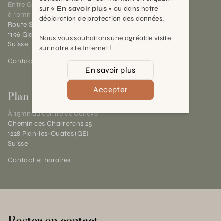
Entre Genève et Lausanne,
sur
« En savoir plus »
ou dans notre
à 10mn de Nyon
déclaration de protection des données.
Route Suisse 40
1196 Gland (VD)
Nous vous souhaitons une agréable visite
Suisse
sur notre site Internet !
Contact et horaires
En savoir plus
Accepter
Plan-les-Ouates
À 15mn du centre de Genève
Chemin des Charrotons 25
1228 Plan-les-Ouates (GE)
Suisse
Contact et horaires
Rester en contact