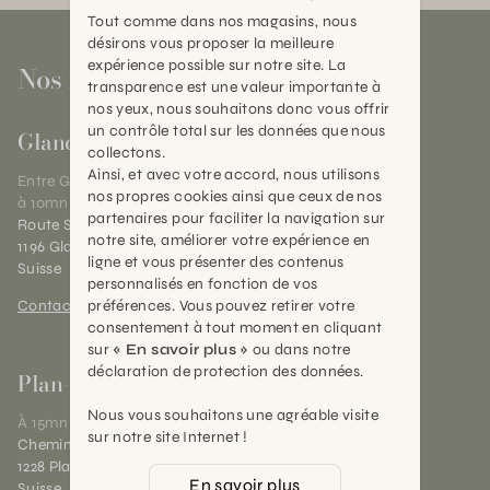
Tout comme dans nos magasins, nous
désirons vous proposer la meilleure
expérience possible sur notre site. La
Nos magasins
transparence est une valeur importante à
nos yeux, nous souhaitons donc vous offrir
un contrôle total sur les données que nous
Gland
collectons.
Ainsi, et avec votre accord, nous utilisons
Entre Genève et Lausanne,
nos propres cookies ainsi que ceux de nos
à 10mn de Nyon
partenaires pour faciliter la navigation sur
Route Suisse 40
notre site, améliorer votre expérience en
1196 Gland (VD)
ligne et vous présenter des contenus
Suisse
personnalisés en fonction de vos
préférences. Vous pouvez retirer votre
Contact et horaires
consentement à tout moment en cliquant
sur
« En savoir plus »
ou dans notre
déclaration de protection des données.
Plan-les-Ouates
Nous vous souhaitons une agréable visite
À 15mn du centre de Genève
sur notre site Internet !
Chemin des Charrotons 25
1228 Plan-les-Ouates (GE)
En savoir plus
Suisse