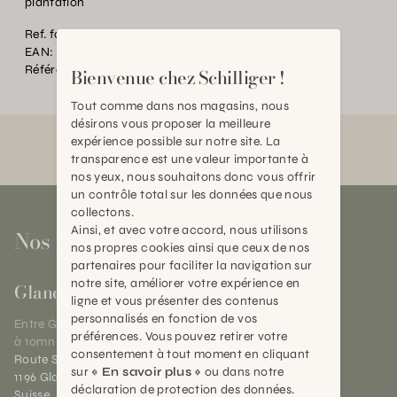
plantation
Ref. fournisseur:
64328
EAN:
2000000386932
Référence:
MC.017330.0000.0000.0000
Bienvenue chez Schilliger !
Tout comme dans nos magasins, nous
désirons vous proposer la meilleure
expérience possible sur notre site. La
transparence est une valeur importante à
nos yeux, nous souhaitons donc vous offrir
un contrôle total sur les données que nous
collectons.
Ainsi, et avec votre accord, nous utilisons
Nos magasins
nos propres cookies ainsi que ceux de nos
partenaires pour faciliter la navigation sur
notre site, améliorer votre expérience en
Gland
ligne et vous présenter des contenus
personnalisés en fonction de vos
Entre Genève et Lausanne,
préférences. Vous pouvez retirer votre
à 10mn de Nyon
consentement à tout moment en cliquant
Route Suisse 40
sur
« En savoir plus »
ou dans notre
1196 Gland (VD)
déclaration de protection des données.
Suisse