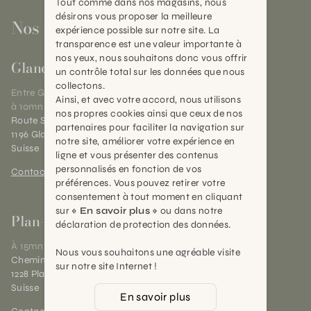
Tout comme dans nos magasins, nous
désirons vous proposer la meilleure
Nos magasins
expérience possible sur notre site. La
transparence est une valeur importante à
nos yeux, nous souhaitons donc vous offrir
Gland
un contrôle total sur les données que nous
collectons.
Entre Genève et Lausanne,
Ainsi, et avec votre accord, nous utilisons
à 10mn de Nyon
nos propres cookies ainsi que ceux de nos
Route Suisse 40
partenaires pour faciliter la navigation sur
1196 Gland (VD)
notre site, améliorer votre expérience en
Suisse
ligne et vous présenter des contenus
personnalisés en fonction de vos
Contact et horaires
préférences. Vous pouvez retirer votre
consentement à tout moment en cliquant
sur
« En savoir plus »
ou dans notre
Plan-les-Ouates
déclaration de protection des données.
À 15mn du centre de Genève
Nous vous souhaitons une agréable visite
Chemin des Charrotons 25
sur notre site Internet !
1228 Plan-les-Ouates (GE)
Suisse
En savoir plus