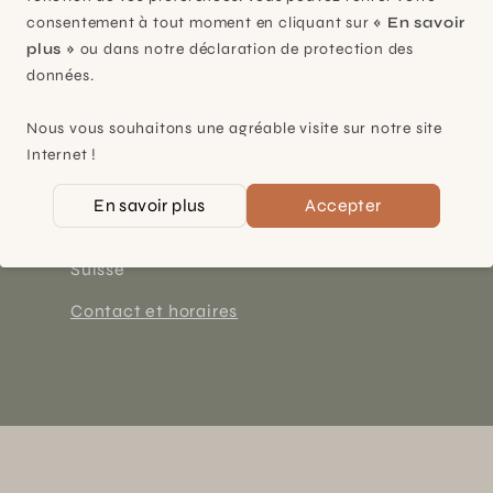
consentement à tout moment en cliquant sur
« En savoir
plus »
ou dans notre déclaration de protection des
données.
Nous vous souhaitons une agréable visite sur notre site
Plan-les-Ouates
Internet !
À 15mn du centre de Genève
En savoir plus
Accepter
Chemin des Charrotons 25
1228 Plan-les-Ouates (GE)
Suisse
Contact et horaires