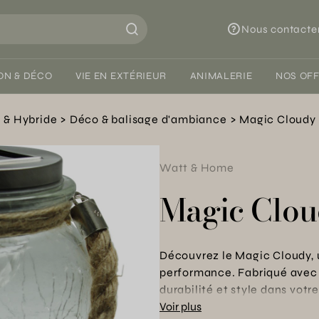
Nous contacte
ON & DÉCO
VIE EN EXTÉRIEUR
ANIMALERIE
NOS OF
e & Hybride
Déco & balisage d'ambiance
Magic Cloudy
Watt & Home
Magic Clo
Découvrez le Magic Cloudy, u
performance. Fabriqué avec de
durabilité et style dans votr
hybride, il assure un éclaira
Voir plus