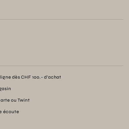
paces extérieurs en famille avec une ambiance douce
ntie de deux ans.
ligne dès CHF 100.- d’achat
gasin
carte ou Twint
re écoute