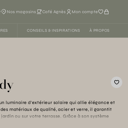
r
Nos magasins
Café Agnès
Mon compte
FRES
CONSEILS & INSPIRATIONS
À PROPOS
udy
n luminaire d'extérieur solaire qui allie élégance et
s matériaux de qualité, acier et verre, il garantit
e jardin ou sur votre terrasse. Grâce à son système
ge doux et continu, même lors des soirées les plus