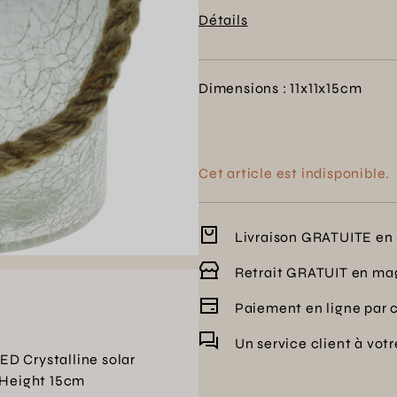
sombres. Profitez de vos es
Détails
et accueillante, sous la gara
Dimensions : 11x11x15cm
Cet article est indisponible.
Livraison GRATUITE en 
Retrait GRATUIT en ma
Paiement en ligne par 
Un service client à vot
ED Crystalline solar
 Height 15cm