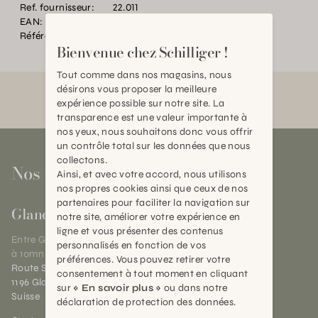
Ref. fournisseur:
22.011
EAN:
2000000293778
Référence:
AN.P28138.0000.0000.0000
Bienvenue chez Schilliger !
Tout comme dans nos magasins, nous
désirons vous proposer la meilleure
expérience possible sur notre site. La
transparence est une valeur importante à
nos yeux, nous souhaitons donc vous offrir
un contrôle total sur les données que nous
collectons.
Nos magasins
Ainsi, et avec votre accord, nous utilisons
nos propres cookies ainsi que ceux de nos
partenaires pour faciliter la navigation sur
Gland
notre site, améliorer votre expérience en
ligne et vous présenter des contenus
Entre Genève et Lausanne,
personnalisés en fonction de vos
à 10mn de Nyon
préférences. Vous pouvez retirer votre
Route Suisse 40
consentement à tout moment en cliquant
1196 Gland (VD)
sur
« En savoir plus »
ou dans notre
Suisse
déclaration de protection des données.