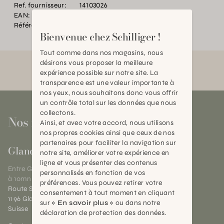
Ref. fournisseur:
14103026
EAN:
2000000482703
Référence:
TC.P35661.0000.0000.0000
Bienvenue chez Schilliger !
Tout comme dans nos magasins, nous
désirons vous proposer la meilleure
expérience possible sur notre site. La
transparence est une valeur importante à
nos yeux, nous souhaitons donc vous offrir
un contrôle total sur les données que nous
collectons.
Nos magasins
Ainsi, et avec votre accord, nous utilisons
nos propres cookies ainsi que ceux de nos
partenaires pour faciliter la navigation sur
Gland
notre site, améliorer votre expérience en
ligne et vous présenter des contenus
Entre Genève et Lausanne,
personnalisés en fonction de vos
à 10mn de Nyon
préférences. Vous pouvez retirer votre
Route Suisse 40
consentement à tout moment en cliquant
1196 Gland (VD)
sur
« En savoir plus »
ou dans notre
Suisse
déclaration de protection des données.