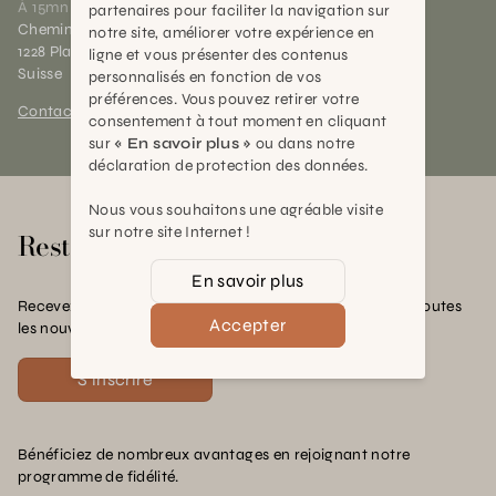
À 15mn du centre de Genève
partenaires pour faciliter la navigation sur
Chemin des Charrotons 25
notre site, améliorer votre expérience en
1228 Plan-les-Ouates (GE)
ligne et vous présenter des contenus
Suisse
personnalisés en fonction de vos
préférences. Vous pouvez retirer votre
Contact et horaires
consentement à tout moment en cliquant
sur
« En savoir plus »
ou dans notre
déclaration de protection des données.
Nous vous souhaitons une agréable visite
sur notre site Internet !
Rester en contact
En savoir plus
Recevez nos offres exclusives, nos conseils pratiques et toutes
Accepter
les nouvelles Schilliger
S'inscrire
Bénéficiez de nombreux avantages en rejoignant notre
programme de fidélité.