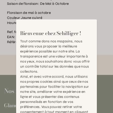
Saison de floraison:
De Mai à Octobre
Floraison de mai à octobre
Couleur Jaune cuivré
Hauteur à maturité : 150 cm
Bienvenue chez Schilliger !
Ref. fournisseur:
PE.012984.0000.0000.0000 Ros B
EAN:
2000000389079
Tout comme dans nos magasins, nous
Référence:
PE.P03601.0000.0000.0000
désirons vous proposer la meilleure
expérience possible sur notre site. La
transparence est une valeur importante à
nos yeux, nous souhaitons donc vous offrir
un contrôle total sur les données que nous
collectons.
Ainsi, et avec votre accord, nous utilisons
nos propres cookies ainsi que ceux de nos
partenaires pour faciliter la navigation sur
Nos magasins
notre site, améliorer votre expérience en
ligne et vous présenter des contenus
personnalisés en fonction de vos
Gland
préférences. Vous pouvez retirer votre
consentement à tout moment en cliquant