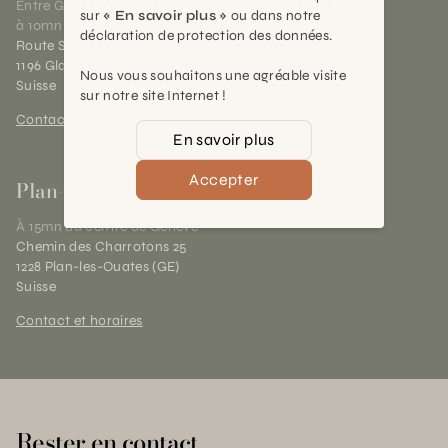
Entre Genève et Lausanne,
sur
« En savoir plus »
ou dans notre
à 10mn de Nyon
déclaration de protection des données.
Route Suisse 40
1196 Gland (VD)
Nous vous souhaitons une agréable visite
Suisse
sur notre site Internet !
Contact et horaires
En savoir plus
Accepter
Plan-les-Ouates
À 15mn du centre de Genève
Chemin des Charrotons 25
1228 Plan-les-Ouates (GE)
Suisse
Contact et horaires
Rester en contact