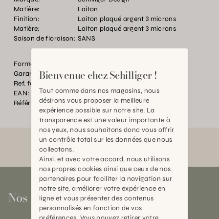
Matière:
Laiton
Finition:
Laiton plaqué argent 3 microns
Matière:
Laiton plaqué argent 3 microns
Saison de floraison:
SANS
Forme:
OVAL
Bienvenue chez Schilliger !
Garantie:
2 ans
Ref. fournisseur:
61873-M
Tout comme dans nos magasins, nous
EAN:
2000000092653
désirons vous proposer la meilleure
Référence:
BT.055479.0000.0000.0186
expérience possible sur notre site. La
transparence est une valeur importante à
nos yeux, nous souhaitons donc vous offrir
un contrôle total sur les données que nous
collectons.
Ainsi, et avec votre accord, nous utilisons
nos propres cookies ainsi que ceux de nos
partenaires pour faciliter la navigation sur
notre site, améliorer votre expérience en
Nos magasins
ligne et vous présenter des contenus
personnalisés en fonction de vos
préférences. Vous pouvez retirer votre