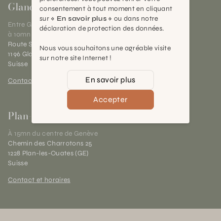
Gland
consentement à tout moment en cliquant
sur
« En savoir plus »
ou dans notre
Entre Genève et Lausanne,
déclaration de protection des données.
à 10mn de Nyon
Route Suisse 40
Nous vous souhaitons une agréable visite
1196 Gland (VD)
sur notre site Internet !
Suisse
En savoir plus
Contact et horaires
Accepter
Plan-les-Ouates
À 15mn du centre de Genève
Chemin des Charrotons 25
1228 Plan-les-Ouates (GE)
Suisse
Contact et horaires