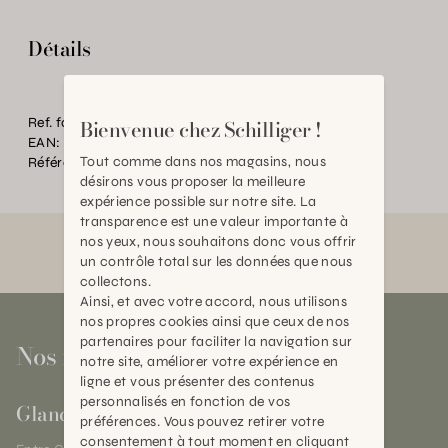
Détails
Ref. fournisseur:
3603
Bienvenue chez Schilliger !
EAN:
2000000460473
Tout comme dans nos magasins, nous
Référence:
AN.P40547.0000.0000.0000
désirons vous proposer la meilleure
expérience possible sur notre site. La
transparence est une valeur importante à
nos yeux, nous souhaitons donc vous offrir
un contrôle total sur les données que nous
collectons.
Ainsi, et avec votre accord, nous utilisons
nos propres cookies ainsi que ceux de nos
partenaires pour faciliter la navigation sur
Nos magasins
notre site, améliorer votre expérience en
ligne et vous présenter des contenus
personnalisés en fonction de vos
Gland
préférences. Vous pouvez retirer votre
consentement à tout moment en cliquant