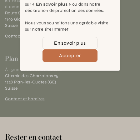
Entre Genève et Lausanne,
sur
« En savoir plus »
ou dans notre
à 10mn de Nyon
déclaration de protection des données.
Route Suisse 40
1196 Gland (VD)
Nous vous souhaitons une agréable visite
Suisse
sur notre site Internet !
Contact et horaires
En savoir plus
Accepter
Plan-les-Ouates
À 15mn du centre de Genève
Chemin des Charrotons 25
1228 Plan-les-Ouates (GE)
Suisse
Contact et horaires
Rester en contact