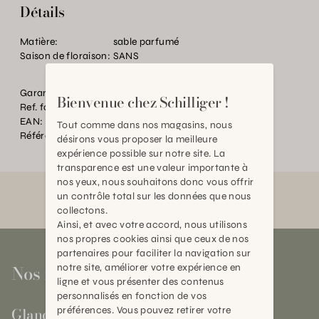
Détails
Matière:
sable parfumé
Saison de floraison:
SANS
Garantie:
2 ans
Bienvenue chez Schilliger !
Ref. fournisseur:
PCL29LAAM
EAN:
2000000200943
Tout comme dans nos magasins, nous
Référence:
BT.065008.0000.0000.0000
désirons vous proposer la meilleure
expérience possible sur notre site. La
transparence est une valeur importante à
nos yeux, nous souhaitons donc vous offrir
un contrôle total sur les données que nous
collectons.
Ainsi, et avec votre accord, nous utilisons
nos propres cookies ainsi que ceux de nos
partenaires pour faciliter la navigation sur
Nos magasins
notre site, améliorer votre expérience en
ligne et vous présenter des contenus
personnalisés en fonction de vos
Gland
préférences. Vous pouvez retirer votre