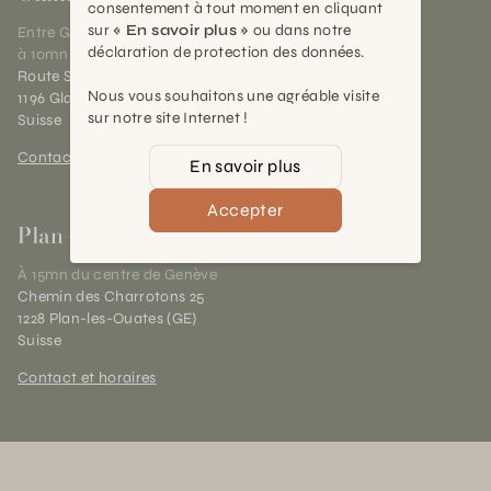
consentement à tout moment en cliquant
sur
« En savoir plus »
ou dans notre
Entre Genève et Lausanne,
déclaration de protection des données.
à 10mn de Nyon
Route Suisse 40
Nous vous souhaitons une agréable visite
1196 Gland (VD)
sur notre site Internet !
Suisse
Contact et horaires
En savoir plus
Accepter
Plan-les-Ouates
À 15mn du centre de Genève
Chemin des Charrotons 25
1228 Plan-les-Ouates (GE)
Suisse
Contact et horaires