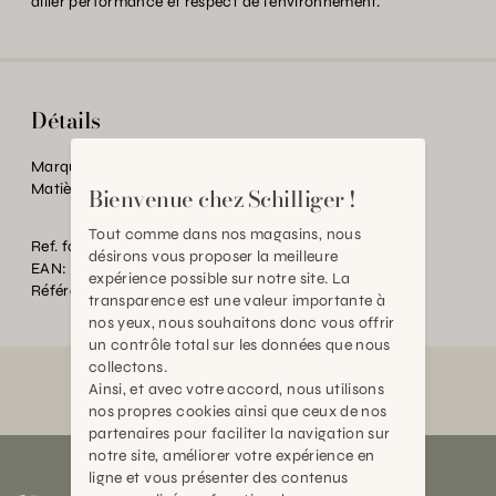
allier performance et respect de l'environnement.
Détails
Marque:
Marius Fabre
Matière:
Huile d'olive
Bienvenue chez Schilliger !
Tout comme dans nos magasins, nous
Ref. fournisseur:
LLVCOP500SP
désirons vous proposer la meilleure
EAN:
2000000446681
expérience possible sur notre site. La
Référence:
TC.P24959.0000.0000.0000
transparence est une valeur importante à
nos yeux, nous souhaitons donc vous offrir
un contrôle total sur les données que nous
collectons.
Ainsi, et avec votre accord, nous utilisons
nos propres cookies ainsi que ceux de nos
partenaires pour faciliter la navigation sur
notre site, améliorer votre expérience en
ligne et vous présenter des contenus