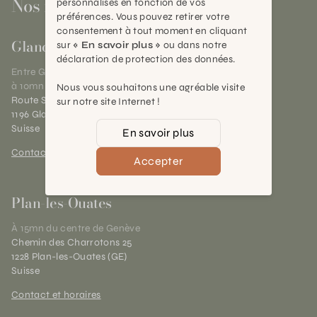
Nos magasins
personnalisés en fonction de vos
préférences. Vous pouvez retirer votre
consentement à tout moment en cliquant
Gland
sur
« En savoir plus »
ou dans notre
déclaration de protection des données.
Entre Genève et Lausanne,
à 10mn de Nyon
Nous vous souhaitons une agréable visite
Route Suisse 40
sur notre site Internet !
1196 Gland (VD)
Suisse
En savoir plus
Contact et horaires
Accepter
Plan-les-Ouates
À 15mn du centre de Genève
Chemin des Charrotons 25
1228 Plan-les-Ouates (GE)
Suisse
Contact et horaires