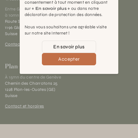
consentement à tout moment en cliquant
sur
« En savoir plus »
ou dans notre
Entre Genève et Lausanne,
déclaration de protection des données.
à 10mn de Nyon
Route Suisse 40
Nous vous souhaitons une agréable visite
1196 Gland (VD)
sur notre site Internet !
Suisse
Contact et horaires
En savoir plus
Accepter
Plan-les-Ouates
À 15mn du centre de Genève
Chemin des Charrotons 25
1228 Plan-les-Ouates (GE)
Suisse
Contact et horaires