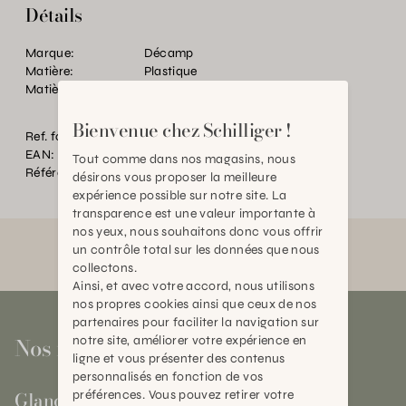
Détails
Marque:
Décamp
Matière:
Plastique
Matière:
Plastique
Bienvenue chez Schilliger !
Ref. fournisseur:
1/94
EAN:
2000000438744
Tout comme dans nos magasins, nous
Référence:
TC.P23560.0000.0000.0000
désirons vous proposer la meilleure
expérience possible sur notre site. La
transparence est une valeur importante à
nos yeux, nous souhaitons donc vous offrir
un contrôle total sur les données que nous
collectons.
Ainsi, et avec votre accord, nous utilisons
nos propres cookies ainsi que ceux de nos
partenaires pour faciliter la navigation sur
Nos magasins
notre site, améliorer votre expérience en
ligne et vous présenter des contenus
personnalisés en fonction de vos
Gland
préférences. Vous pouvez retirer votre